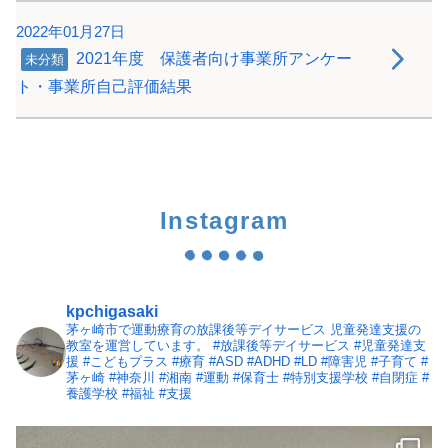
2022年01月27日
2021年度 保護者向け事業所アンケー
未分類
ト・事業所自己評価結果
Instagram
kpchigasaki
茅ヶ崎市で運動療育の放課後等デイサービス
児童発達支援の
教室を運営しています。
#放課後等デイサービス #児童発達支
援 #こどもプラス #療育 #ASD #ADHD #LD #障害児 #子育て #
茅ヶ崎 #神奈川 #湘南 #運動 #保育士 #特別支援学校 #自閉症 #
養護学校 #福祉 #支援