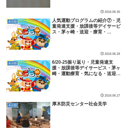
2016.06.30
人気運動プログラムの紹介⑦・児
未分類
童発達支援・放課後等デイサービ
ス・茅ヶ崎・送迎・療育・
ADD・ADHD・ASD・広汎性発
達障害
2016.06.28
6/20-25振り返り・児童発達支
未分類
援・放課後等デイサービス・茅ヶ
崎・運動療育・気になる・送迎・
特別支援
2016.06.27
厚木防災センター社会見学
未分類