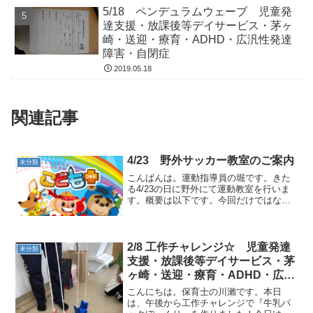
5/18 ペンデュラムウェーブ 児童発
達支援・放課後等デイサービス・茅ヶ
崎・送迎・療育・ADHD・広汎性発達
障害・自閉症
2019.05.18
関連記事
4/23 野外サッカー教室のご案内
未分類
こんばんは。運動指導員の堀です。きた
る4/23の日に野外にて運動教室を行いま
す。概要は以下です。今回だけではなく
定期的にこのような催しを開催したいと
思っていますが、何かを始めてみたりす
るには最適な季節です。ふるってご参加
ください！お待ちして...
2/8 工作チャレンジ☆ 児童発達
未分類
支援・放課後等デイサービス・茅
ヶ崎・送迎・療育・ADHD・広汎
性発達障害・自閉症
こんにちは。保育士の川瀨です。本日
は、午後から工作チャレンジで『牛乳パ