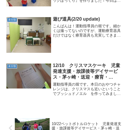
ックぽっくり』を作りました！今日は少
し難易度が高めの工作に挑戦してみまし
た。いつもはスタッフが一通り作りなが
ら説明し、チャレンジミッション工作シ
遊び道具(2/20 update)
ートで手順やポイントの振り...
未分類
こんばんは！運動指導員の堀です。細か
くは撮ってないのですが、運動療育器具
だけではなく療育器具も充実してきまし
た。 子供だけじゃなくて、たくさんの遊
び道具に囲まれてワクワクそわそわする
大人は僕だけではないはず！みんなで遊
ぶのがますます楽しみに...
12/10 クリスマスケーキ 児童
未分類
発達支援・放課後等デイサービ
ス・茅ヶ崎・送迎・療育・
ADHD・広汎性発達障害・自閉症
運動指導員の堀です。本日のおやつチャ
レンジは、クリスマスも近いということ
でブッシュドノエル を作ってみまし
た。まずはいつも通り手順を確認しま
す。手順の確認が終わった後、まずはチ
ョコホイップをひたすらかき混ぜます。
仕上げは機械に頼ります。（...
10/22ペットボトルロケット 児童発達支
援・放課後等デイサービス・茅ヶ崎・送