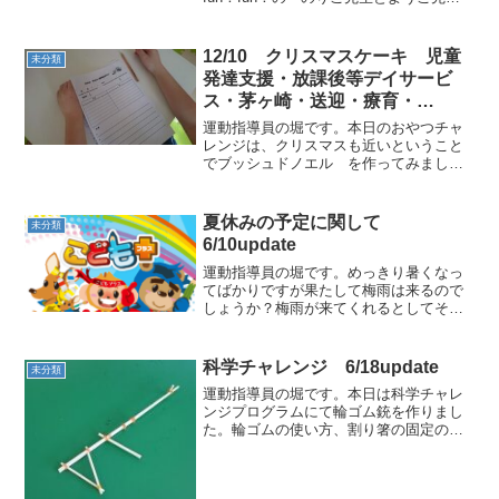
が来てくれることに！なので予定を変更
し楽しいfun！fun！fun！となりました。
○5本指の拍手 ○大型絵本「ぐんぐんぐん
12/10 クリスマスケーキ 児童
未分類
み...
発達支援・放課後等デイサービ
ス・茅ヶ崎・送迎・療育・
ADHD・広汎性発達障害・自閉症
運動指導員の堀です。本日のおやつチャ
レンジは、クリスマスも近いということ
でブッシュドノエル を作ってみまし
た。まずはいつも通り手順を確認しま
す。手順の確認が終わった後、まずはチ
ョコホイップをひたすらかき混ぜます。
夏休みの予定に関して
未分類
仕上げは機械に頼ります。（...
6/10update
運動指導員の堀です。めっきり暑くなっ
てばかりですが果たして梅雨は来るので
しょうか？梅雨が来てくれるとしてその
あとは夏休みです。夏休みに向けていろ
いろなイベントを計画中なのですが、そ
の中で皆様の予定をできるだけ早く把握
科学チャレンジ 6/18update
未分類
させていただければイベン...
運動指導員の堀です。本日は科学チャレ
ンジプログラムにて輪ゴム銃を作りまし
た。輪ゴムの使い方、割り箸の固定の仕
方の難易度等、個々に課題は見つかりま
したが作成した輪ゴム銃で思い思いに遊
んでいました。次回の科学チャレンジプ