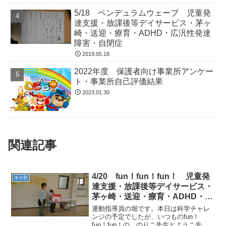
5/18 ペンデュラムウェーブ 児童発
達支援・放課後等デイサービス・茅ヶ
崎・送迎・療育・ADHD・広汎性発達
障害・自閉症
2019.05.18
2022年度 保護者向け事業所アンケー
ト・事業所自己評価結果
2023.01.30
関連記事
4/20 fun！fun！fun！ 児童発
未分類
達支援・放課後等デイサービス・
茅ヶ崎・送迎・療育・ADHD・広
汎性発達障害・自閉症
運動指導員の堀です。本日は科学チャレ
ンジの予定でしたが、いつものfun！
fun！fun！の のりこ先生とようこ先生