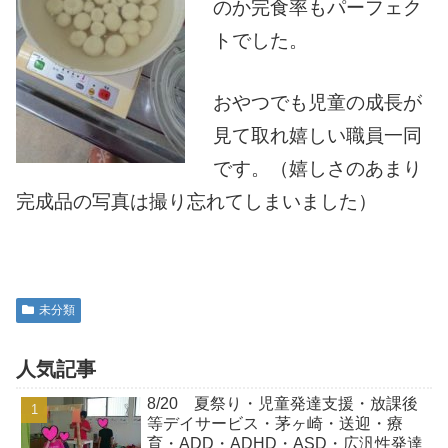
のか完食率もパーフェク
トでした。
おやつでも児童の成長が
見て取れ嬉しい職員一同
です。（嬉しさのあまり
完成品の写真は撮り忘れてしまいました）
未分類
人気記事
8/20 夏祭り・児童発達支援・放課後
等デイサービス・茅ヶ崎・送迎・療
育・ADD・ADHD・ASD・広汎性発達