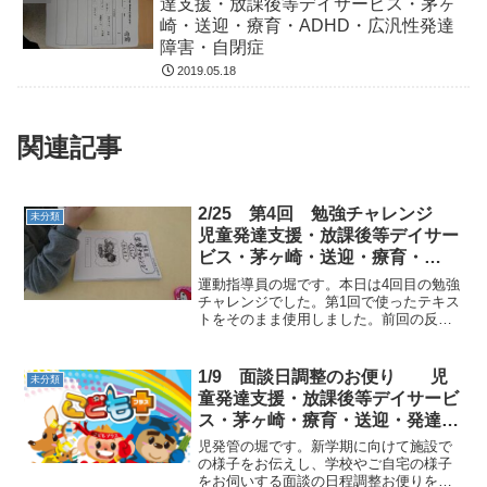
達支援・放課後等デイサービス・茅ヶ
崎・送迎・療育・ADHD・広汎性発達
障害・自閉症
2019.05.18
関連記事
2/25 第4回 勉強チャレンジ
未分類
児童発達支援・放課後等デイサー
ビス・茅ヶ崎・送迎・療育・
ADHD・広汎性発達障害・自閉症
運動指導員の堀です。本日は4回目の勉強
チャレンジでした。第1回で使ったテキス
トをそのまま使用しました。前回の反省
も生かしながら繰り上がり・繰り下がり
の講義をするけいすけ先生 ↓内容の理解
については、あまり進歩は見られなかっ
1/9 面談日調整のお便り 児
未分類
たものの、 一時間...
童発達支援・放課後等デイサービ
ス・茅ヶ崎・療育・送迎・発達障
害・気になる子
児発管の堀です。新学期に向けて施設で
の様子をお伝えし、学校やご自宅の様子
をお伺いする面談の日程調整お便りを本