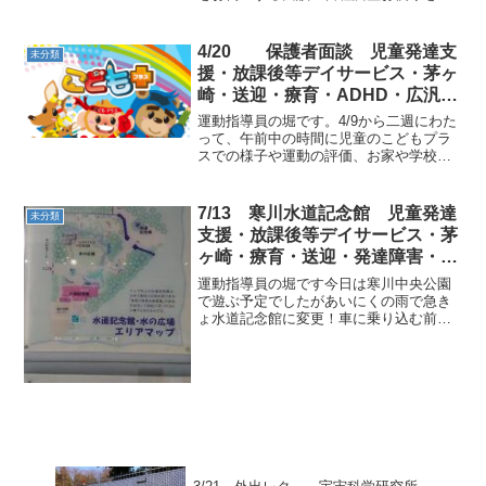
日より発行しています。日程を調整させ
ていただき、2月3日～2月14日までの平
日 10：15- 11：15-の回に分け面談さ
4/20 保護者面談 児童発達支
未分類
せていただ...
援・放課後等デイサービス・茅ヶ
崎・送迎・療育・ADHD・広汎性
発達障害・自閉症
運動指導員の堀です。4/9から二週にわた
って、午前中の時間に児童のこどもプラ
スでの様子や運動の評価、お家や学校の
様子を深く共有するために、保護者様と
面談を行っていました。お忙しい中、朝
早くからお越しいただきありがとうござ
7/13 寒川水道記念館 児童発達
未分類
いました。お陰様で実...
支援・放課後等デイサービス・茅
ヶ崎・療育・送迎・発達障害・気
になる子
運動指導員の堀です今日は寒川中央公園
で遊ぶ予定でしたがあいにくの雨で急き
ょ水道記念館に変更！車に乗り込む前の
本当に急遽の変更でも受け入れてくれる
児童たちに感謝。 水道記念館で遊ばせて
もらった後はいつも通りおやつを食べ、
運動をこなしました。雨...