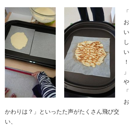
「
お
い
し
い
！
」
や
「
お
かわりは？」といったた声がたくさん飛び交
い、