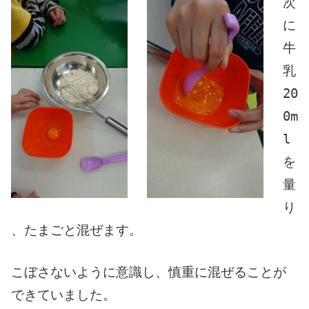
次
に
牛
乳
20
0m
l
を
量
り
、たまごと混ぜます。
こぼさないように意識し、慎重に混ぜることが
できていました。