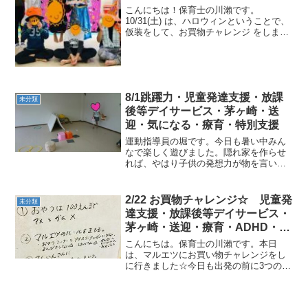
崎・送迎・療育・ADHD・広汎性
こんにちは！保育士の川瀨です。
発達障害・自閉症
10/31(土) は、ハロウィンということで、
仮装をして、お買物チャレンジ をしまし
た。エルサやハリーポッター、カボチャ
マン、魔女など様々な仮装を楽しんでい
ました ♪ みんなとっても可愛い！！！ 仮
装をして、い...
8/1跳躍力・児童発達支援・放課
未分類
後等デイサービス・茅ヶ崎・送
迎・気になる・療育・特別支援
運動指導員の堀です。今日も暑い中みん
なで楽しく遊びました。隠れ家を作らせ
れば、やはり子供の発想力が物を言いま
すね！さすが！ 跳躍力強化の目的にてプ
ログラムを作りましたが、この暑い中運
動をすることで自然と忍耐力、集中力が
2/22 お買物チャレンジ☆ 児童発
未分類
鍛えられていると感じま...
達支援・放課後等デイサービス・
茅ヶ崎・送迎・療育・ADHD・広
汎性発達障害・自閉症
こんにちは。保育士の川瀨です。本日
は、マルエツにお買い物チャレンジをし
に行きました☆今日も出発の前に3つのお
約束をしました。①おやつは100円以内で
買う。②マルエツのルールを守る。③店
員さんに「ありがとうございました」を