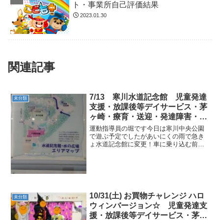
ト・事業所自己評価結果
2023.01.30
関連記事
7/13 寒川水道記念館 児童発達
未分類
支援・放課後等デイサービス・茅
ヶ崎・療育・送迎・発達障害・気
になる子
運動指導員の堀です今日は寒川中央公園
で遊ぶ予定でしたがあいにくの雨で急き
ょ水道記念館に変更！車に乗り込む前の
本当に急遽の変更でも受け入れてくれる
児童たちに感謝。 水道記念館で遊ばせて
もらった後はいつも通りおやつを食べ、
運動をこなしました。雨...
10/31(土) お買物チャレンジ ハロ
未分類
ウィンバージョン☆ 児童発達支
援・放課後等デイサービス・茅ヶ