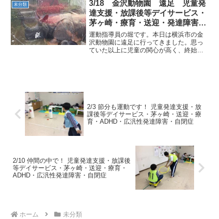
3/18 金沢動物園 遠足 児童発
未分類
達支援・放課後等デイサービス・
茅ヶ崎・療育・送迎・発達障害・
気になる子
運動指導員の堀です。本日は横浜市の金
沢動物園に遠足に行ってきました。思っ
ていた以上に児童の関心が高く、終始テ
ンションが高かったです。金沢動物園さ
んにも良くしてもらって職員も楽しんで
活動しました。特にカンガルー広場はお
勧めで、思っている以上に...
2/3 節分も運動です！ 児童発達支援・放
課後等デイサービス・茅ヶ崎・送迎・療
育・ADHD・広汎性発達障害・自閉症
2/10 仲間の中で！ 児童発達支援・放課後
等デイサービス・茅ヶ崎・送迎・療育・
ADHD・広汎性発達障害・自閉症
ホーム
未分類