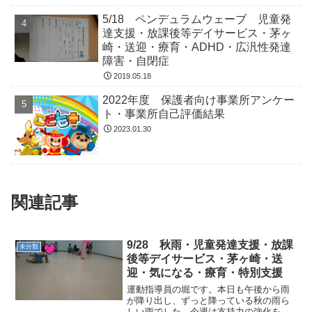
5/18 ペンデュラムウェーブ 児童発
達支援・放課後等デイサービス・茅ヶ
崎・送迎・療育・ADHD・広汎性発達
障害・自閉症
2019.05.18
2022年度 保護者向け事業所アンケー
ト・事業所自己評価結果
2023.01.30
関連記事
9/28 秋雨・児童発達支援・放課
未分類
後等デイサービス・茅ヶ崎・送
迎・気になる・療育・特別支援
運動指導員の堀です。本日も午後から雨
が降り出し、ずっと降っている秋の雨ら
しい雨でした。今週は支持力の強化を目