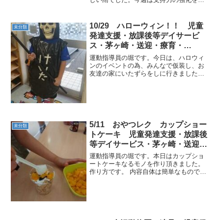
的に運動遊びを行っています。一番盛り
上がるのが、もはや定番となってきた
「ゾンビ鬼ごっこ」ある児童曰く、追い
10/29 ハローウィン！！ 児童
未分類
かけられるスリルがたまらな...
発達支援・放課後等デイサービ
ス・茅ヶ崎・送迎・療育・
ADHD・広汎性発達障害・自閉症
運動指導員の堀です。今日は、ハロウィ
ンのイベントの為、みんなで仮装し、お
友達の家にいたずらをしに行きました。
どんないたずらをしてやろうかと考えな
がらその時を待ちます。 「トリックオア
トリート！」と家の人に聞いたら、「い
たずらされてはかなわな...
5/11 おやつレク カップショー
未分類
トケーキ 児童発達支援・放課後
等デイサービス・茅ヶ崎・送迎・
療育・ADHD・広汎性発達障害・
運動指導員の堀です。本日はカップショ
自閉症
ートケーキなるモノを作り頂きました。
作り方です。 内容自体は簡単なものです
がひと手間加えるだけで児童の満足度が
違います。材料の ホイップクリームも
泡だて器に頼ることなく手だけで頑張り
ました！ 包丁を使わせ...